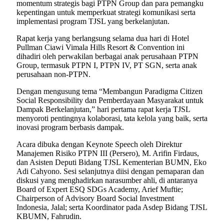
momentum strategis bagi PTPN Group dan para pemangku
kepentingan untuk memperkuat strategi komunikasi serta
implementasi program TJSL yang berkelanjutan.
Rapat kerja yang berlangsung selama dua hari di Hotel
Pullman Ciawi Vimala Hills Resort & Convention ini
dihadiri oleh perwakilan berbagai anak perusahaan PTPN
Group, termasuk PTPN I, PTPN IV, PT SGN, serta anak
perusahaan non-PTPN.
Dengan mengusung tema “Membangun Paradigma Citizen
Social Responsibility dan Pemberdayaan Masyarakat untuk
Dampak Berkelanjutan,” hari pertama rapat kerja TJSL
menyoroti pentingnya kolaborasi, tata kelola yang baik, serta
inovasi program berbasis dampak.
Acara dibuka dengan Keynote Speech oleh Direktur
Manajemen Risiko PTPN III (Persero), M. Arifin Firdaus,
dan Asisten Deputi Bidang TJSL Kementerian BUMN, Eko
Adi Cahyono. Sesi selanjutnya diisi dengan pemaparan dan
diskusi yang menghadirkan narasumber ahli, di antaranya
Board of Expert ESQ SDGs Academy, Arief Muftie;
Chairperson of Advisory Board Social Investment
Indonesia, Jalal; serta Koordinator pada Asdep Bidang TJSL
KBUMN, Fahrudin.