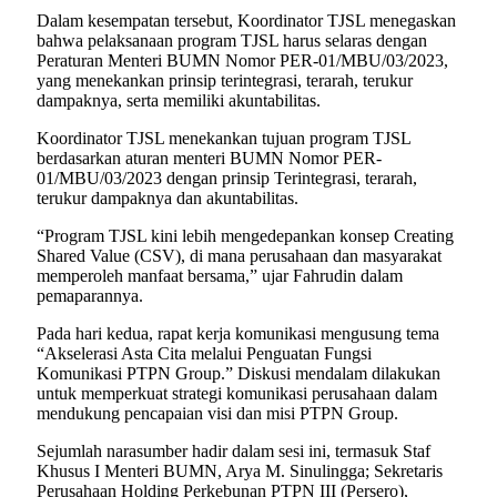
Dalam kesempatan tersebut, Koordinator TJSL menegaskan
bahwa pelaksanaan program TJSL harus selaras dengan
Peraturan Menteri BUMN Nomor PER-01/MBU/03/2023,
yang menekankan prinsip terintegrasi, terarah, terukur
dampaknya, serta memiliki akuntabilitas.
Koordinator TJSL menekankan tujuan program TJSL
berdasarkan aturan menteri BUMN Nomor PER-
01/MBU/03/2023 dengan prinsip Terintegrasi, terarah,
terukur dampaknya dan akuntabilitas.
“Program TJSL kini lebih mengedepankan konsep Creating
Shared Value (CSV), di mana perusahaan dan masyarakat
memperoleh manfaat bersama,” ujar Fahrudin dalam
pemaparannya.
Pada hari kedua, rapat kerja komunikasi mengusung tema
“Akselerasi Asta Cita melalui Penguatan Fungsi
Komunikasi PTPN Group.” Diskusi mendalam dilakukan
untuk memperkuat strategi komunikasi perusahaan dalam
mendukung pencapaian visi dan misi PTPN Group.
Sejumlah narasumber hadir dalam sesi ini, termasuk Staf
Khusus I Menteri BUMN, Arya M. Sinulingga; Sekretaris
Perusahaan Holding Perkebunan PTPN III (Persero),