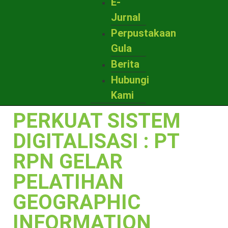
E-
Jurnal
Perpustakaan
Gula
Berita
Hubungi
Kami
PERKUAT SISTEM
DIGITALISASI : PT
RPN GELAR
PELATIHAN
GEOGRAPHIC
INFORMATION