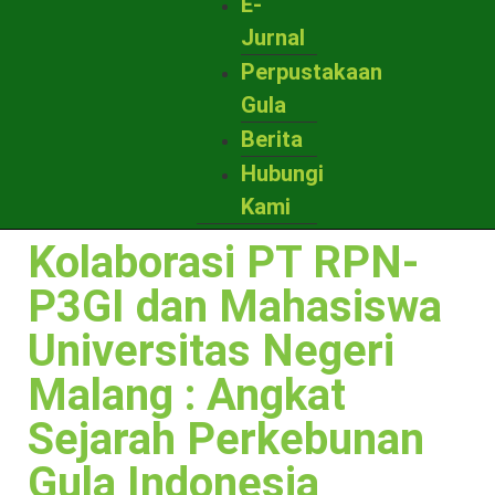
E-
Jurnal
Perpustakaan
Gula
Berita
Hubungi
Kami
Kolaborasi PT RPN-
P3GI dan Mahasiswa
Universitas Negeri
Malang : Angkat
Sejarah Perkebunan
Gula Indonesia