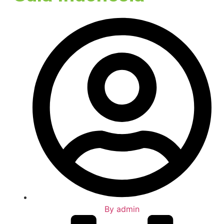
By
admin