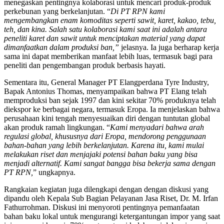
menegaskan pentingnya kolaborasi untuk mencari produk-produk
perkebunan yang berkelanjutan. “
Di PT RPN kami
mengembangkan enam komoditas seperti sawit, karet, kakao, tebu,
teh, dan kina. Salah satu kolaborasi kami saat ini adalah antara
peneliti karet dan sawit untuk menciptakan material yang dapat
dimanfaatkan dalam produksi ban,”
jelasnya. Ia juga berharap kerja
sama ini dapat memberikan manfaat lebih luas, termasuk bagi para
peneliti dan pengembangan produk berbasis hayati.
Sementara itu, General Manager PT Elangperdana Tyre Industry,
Bapak Antonius Thomas, menyampaikan bahwa PT Elang telah
memproduksi ban sejak 1997 dan kini sekitar 70% produknya telah
diekspor ke berbagai negara, termasuk Eropa. Ia menjelaskan bahwa
perusahaan kini tengah menyesuaikan diri dengan tuntutan global
akan produk ramah lingkungan. “
Kami menyadari bahwa arah
regulasi global, khususnya dari Eropa, mendorong penggunaan
bahan-bahan yang lebih berkelanjutan. Karena itu, kami mulai
melakukan riset dan menjajaki potensi bahan baku yang bisa
menjadi alternatif. Kami sangat bangga bisa bekerja sama dengan
PT RPN,
” ungkapnya.
Rangkaian kegiatan juga dilengkapi dengan dengan diskusi yang
dipandu oleh Kepala Sub Bagian Pelayanan Jasa Riset, Dr. M. Irfan
Fathurrohman. Diskusi ini menyoroti pentingnya pemanfaatan
bahan baku lokal untuk mengurangi ketergantungan impor yang saat