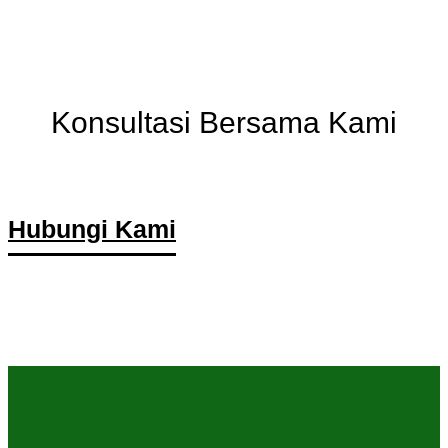
Ingin Tahu Lebih Lanjut Tentang Pusat
Penelitihan Perkebunan Gula Indonesia
?
Konsultasi Bersama Kami
Kami akan memberikan informasi yang terbaik untuk anda
Hubungi Kami