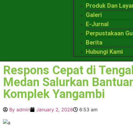
Produk Dan Laya
Galeri
E-Jurnal
Perpustakaan Gu
Berita
Hubungi Kami
Respons Cepat di Tenga
Medan Salurkan Bantuan
Komplek Yangambi
By
admin
January 2, 2026
6:53 am