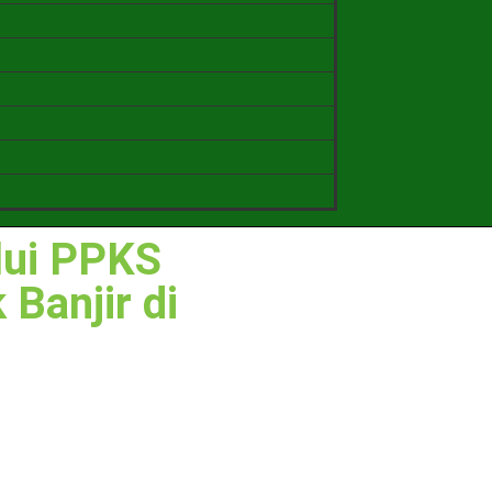
lui PPKS
Banjir di