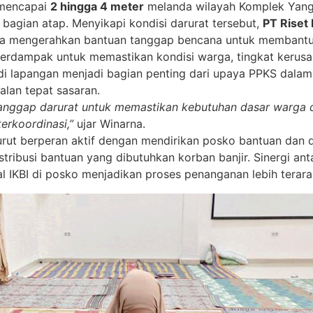
 mencapai
2 hingga 4 meter
melanda wilayah Komplek Yan
agian atap. Menyikapi kondisi darurat tersebut,
PT Riset
a mengerahkan bantuan tanggap bencana untuk membantu
terdampak untuk memastikan kondisi warga, tingkat kerus
di lapangan menjadi bagian penting dari upaya PPKS dalam
lan tepat sasaran.
nggap darurat untuk memastikan kebutuhan dasar warga da
erkoordinasi,”
ujar Winarna.
rut berperan aktif dengan mendirikan posko bantuan dan
tribusi bantuan yang dibutuhkan korban banjir. Sinergi an
 IKBI di posko menjadikan proses penanganan lebih terarah