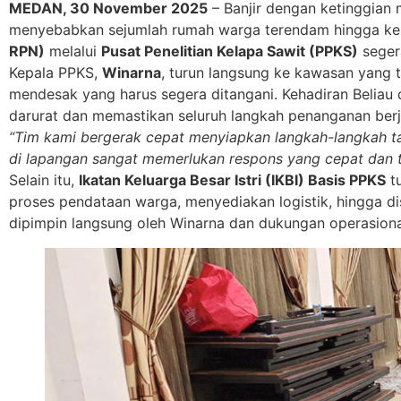
MEDAN, 30 November 2025
– Banjir dengan ketinggian
menyebabkan sejumlah rumah warga terendam hingga ke b
RPN)
melalui
Pusat Penelitian Kelapa Sawit (PPKS)
seger
Kepala PPKS,
Winarna
, turun langsung ke kawasan yang 
mendesak yang harus segera ditangani. Kehadiran Beliau 
darurat dan memastikan seluruh langkah penanganan berja
“Tim kami bergerak cepat menyiapkan langkah-langkah ta
di lapangan sangat memerlukan respons yang cepat dan t
Selain itu,
Ikatan Keluarga Besar Istri (IKBI) Basis PPKS
tu
proses pendataan warga, menyediakan logistik, hingga dis
dipimpin langsung oleh Winarna dan dukungan operasional