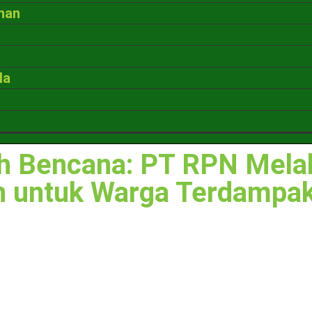
nan
la
h Bencana: PT RPN Mela
 untuk Warga Terdampak 