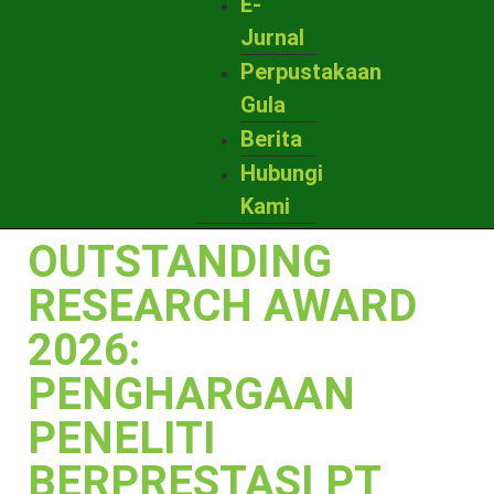
E-
Jurnal
Perpustakaan
Gula
Berita
Hubungi
Kami
OUTSTANDING
RESEARCH AWARD
2026:
PENGHARGAAN
PENELITI
BERPRESTASI PT